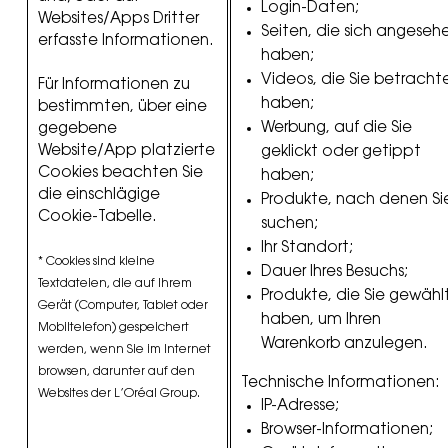
Login-Daten;
Websites/Apps Dritter
Seiten, die sich angeseh
erfasste Informationen.
haben;
Videos, die Sie betracht
Für Informationen zu
haben;
bestimmten, über eine
Werbung, auf die Sie
gegebene
Website/App platzierte
geklickt oder getippt
Cookies beachten Sie
haben;
die einschlägige
Produkte, nach denen Si
Cookie-Tabelle.
suchen;
Ihr Standort;
* Cookies sind kleine
Dauer Ihres Besuchs;
Textdateien, die auf Ihrem
Produkte, die Sie gewähl
Gerät (Computer, Tablet oder
haben, um Ihren
Mobiltelefon) gespeichert
Warenkorb anzulegen.
werden, wenn Sie im Internet
browsen, darunter auf den
Technische Informationen:
Websites der L’Oréal Group.
IP-Adresse;
Browser-Informationen;